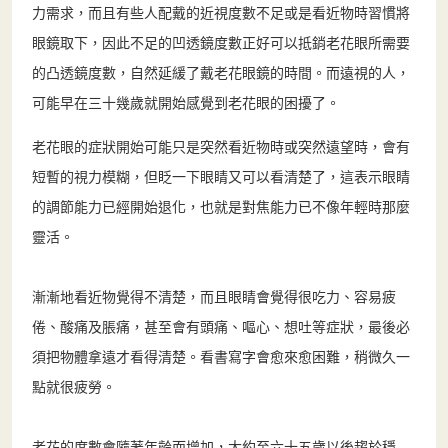
力需求，而且有些人配戴的近視度數不足或是看近物時習慣將
眼鏡取下，因此不足的凹透鏡度數正好可以抵銷老花眼所需要
的凸透鏡度數，自然延緩了戴老花眼鏡的時間。而遠視的人，
可能早在三十幾歲就開始感覺到老花眼的困擾了。
老花眼的症狀開始可能只是突然看近物時或突然遠望時，會有
短暫的視力模糊，但眨一下眼睛又可以看清楚了，這表示眼睛
的調節能力已經開始退化，也就是對焦能力已不像年輕時那麼
靈活。
漸漸地看近物覺得不清楚，而且眼睛會覺得很吃力、容易疲
倦、酸痛及脹痛，甚至會有頭痛、嘔心、想吐等症狀，最後必
須把物體拿遠才看得清楚。看書寫字會愈來愈困難，稍微久一
點就很疲勞。
老花的度數會隨著年齡而增加，大約至六十五歲以後趨於穩