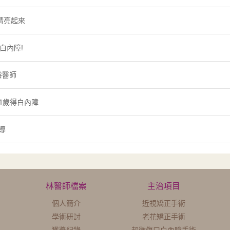
睛亮起來
白內障!
裕醫師
21歲得白內障
導
林醫師檔案
主治項目
個人簡介
近視矯正手術
學術研討
老花矯正手術
獲獎紀錄
超微傷口白內障手術