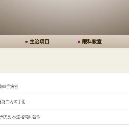
主治項目
眼科教室
內障棘手病例
雷視能白內障手術
診所院長 林浤裕醫師著作