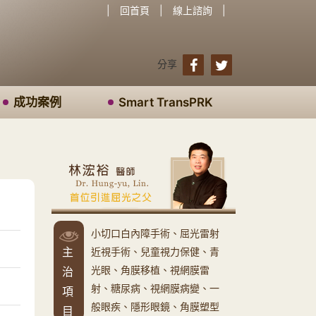
|
回首頁
|
線上諮詢
|
分享
成功案例
Smart TransPRK
小切口白內障手術、屈光雷射
主
近視手術、兒童視力保健、青
光眼、角膜移植、視網膜雷
治
射、糖尿病、視網膜病變、一
項
般眼疾、隱形眼鏡、角膜塑型
目