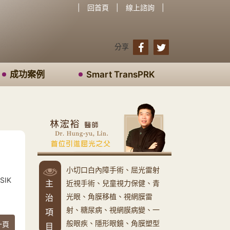
|
回首頁
|
線上諮詢
|
分享
成功案例
Smart TransPRK
小切口白內障手術、屈光雷射
IK
主
近視手術、兒童視力保健、青
光眼、角膜移植、視網膜雷
治
射、糖尿病、視網膜病變、一
項
般眼疾、隱形眼鏡、角膜塑型
一頁
目