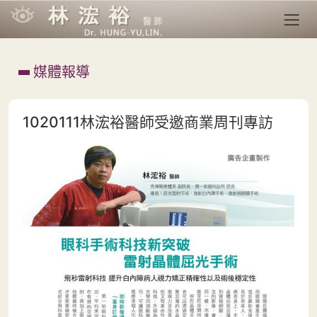
媒體報導
1020111林浤裕醫師受邀商業周刊專訪