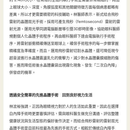
上眼球大小、深度、角膜弧度和其他關鍵特徵方面每個病患都略有
差異，所以才更需要精密的科技輔助。林醫師表示，新式結合飛秒
雷射的晶體屈光手術，採用可產生飛秒（femtosecond）雷射的雷
射光源、運用光學同調電腦斷層導引暨3D即時影像，協助眼科醫師
規劃個人化晶體手術程序，再由眼科醫師下達由電腦執行手術程
序，將雷射脈衝精確傳送至眼球上，確保手術程序的每一步驟掌握
精確度及準確度。而且，運用飛秒雷射切割水晶體，還可降低現今
超音波進行水晶體震盪乳化的衝擊力，減少對水晶體囊膜細胞的傷
害，進而降低術後水晶體囊袋出現霧化現象、發生「二次白內障」
併發症的機率。
透過安全簡單的先進晶體手術 回到良好視力生活
林浤裕強調，正因為眼睛視力對於人的生活如此重要，因此在選擇
白內障手術時更要審慎評估，需與眼科醫生做充分溝通、評估整體
健康狀況與生活型態的偏好後作決定。而結合飛秒雷射的雷射屈光
晶體手術是目前科技最為先進的手術方式，相較於傳統白內障手