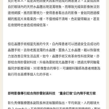
見於老年人，或是其他因後天因素所造成的病患身上，主要成因來
自於眼球內的天然水晶體出現混濁現象，而導致光線與影像無法到
達視網膜，進而影響視力，使得患者看出去的影像，會如同透過模
糊的舊底片來看東西一樣，不僅視線不清晰、色彩變得黯淡，甚至
在夜間時也會造成視線低落。
但在晶體手術相當先進的今天，白內障患者可以透過安全且成功的
晶體手術，去除老舊混濁的水晶體、置換人工水晶體，藉以恢復視
力並改善日常生活品質。如今，晶體手術又有革命性科技突破，亦
即結合飛秒雷射科技，升級為雷射屈光晶體手術，透過光學同軸電
腦同步斷層掃描、3D影像整合的導引，可讓眼科醫師為患者規劃及
執行符合高標準個人化的手術。
即時影像導引結合飛秒雷射高科技 “量身訂做”白內障手術方案
彰化秀傳醫療體系副院長林浤裕醫師指出，平均來說，人的眼球大
約 2.4cm大小，在有限的空間內執行手術是需要非常精細的，再加