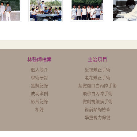
林醫師檔案
主治項目
個人簡介
近視矯正手術
學術研討
老花矯正手術
獲獎紀錄
超微傷口白內障手術
成功案例
飛秒白內障手術
影片紀錄
微創視網膜手術
相簿
術前諮詢檢查
學童視力保健