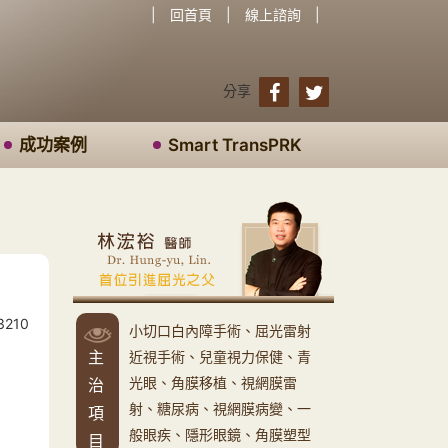
|
回首頁
|
線上諮詢
|
分享
成功案例
Smart TransPRK
210
小切口白內障手術、屈光雷射
主
近視手術、兒童視力保健、青
光眼、角膜移植、視網膜雷
治
射、糖尿病、視網膜病變、一
項
般眼疾、隱形眼鏡、角膜塑型
目